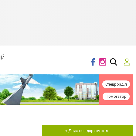
ій
Спецрозділ
Помогатор
+ Додати підприємство