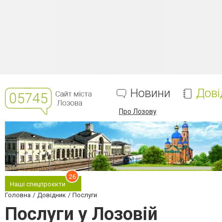
Новини
Дові
Про Лозову
26
Наші спецпроєкти
Головна
Довідник
Послуги
Послуги у Лозовій