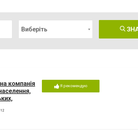
Виберіть
ЗН
на компанія
Я рекомендую
 населення,
ьких,
-12