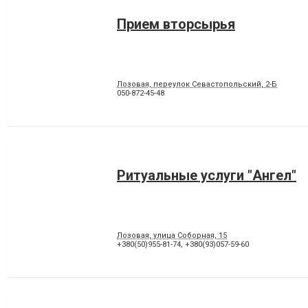
Прием вторсырья
Лозовая, переулок Севастопольский, 2-Б
050-872-45-48
Ритуальные услуги "Ангел"
Лозовая, улица Соборная, 15
+380(50)955-81-74
,
+380(93)057-59-60