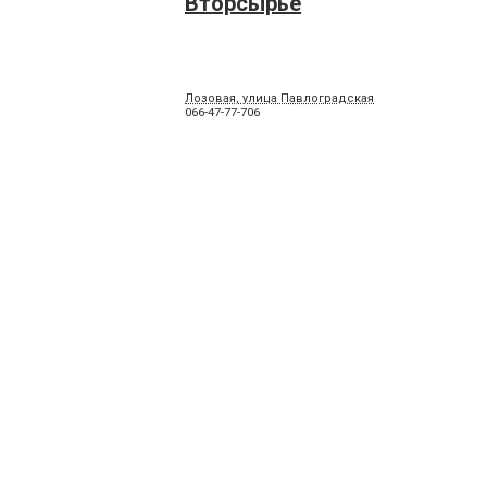
Вторсырье
Лозовая, улица Павлоградская
066-47-77-706
Фотостудия "Перо"
Лозовая, улица Покровская, 2
095-252-12-98
Чистка подушек