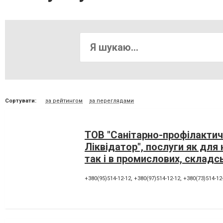
Сортувати:
за рейтингом
за переглядами
ТОВ "Санітарно-профілактич
Ліквідатор", послуги як для
так і в промислових, складс
офісних приміщень
+380(95)514-12-12
,
+380(97)514-12-12
,
+380(73)514-12