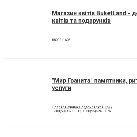
Магазин квітів BuketLand - 
квітів та подарунків
0800211603
"Мир Гранита" памятники, р
услуги
Лозовая, улица Богдановская, 35/7
+380(50)902-51-39
,
+380(95)524-07-76