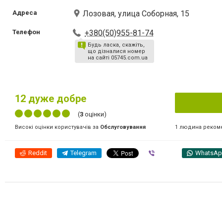
Адреса
Лозовая, улица Соборная, 15
Телефон
+380(50)955-81-74
Будь ласка, скажіть,
що дізналися номер
на сайті 05745.com.ua
12
дуже добре
(
3
оцінки)
1 людина реком
Високі оцінки користувачів за
Обслуговування
Reddit
Telegram
Viber
WhatsA