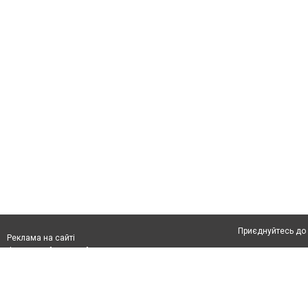
Приєднуйтесь до 
Реклама на сайті
Франшиза "CitySites"
Про нас
Контакт
Реклама на сайті:
Допускається цит