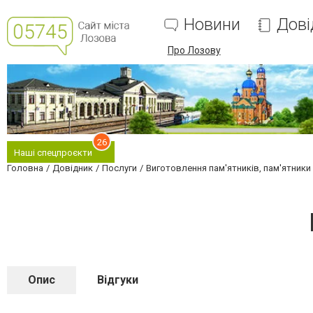
Новини
Дові
Про Лозову
26
Наші спецпроєкти
Головна
Довідник
Послуги
Виготовлення пам'ятників, пам'ятники і
Опис
Відгуки