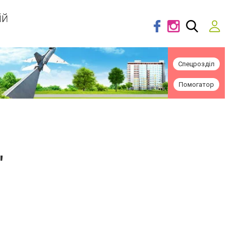
ій
Спецрозділ
Помогатор
"