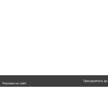
Приєднуйтесь до 
Реклама на сайті
Франшиза "CitySites"
Про нас
Контакт
Реклама на сайті:
Допускається цит