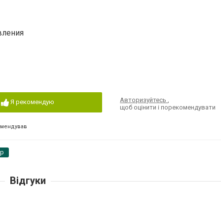
вления
Авторизуйтесь
,
Я рекомендую
щоб оцінити і порекомендувати
омендував
pp
Відгуки