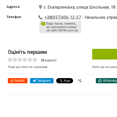
Адреса
с. Екатериновка, улица Школьная, 18
Телефон
+380(57)456-12-27
- Начальник упра
Будь ласка, скажіть,
що дізналися номер
на сайті 05745.com.ua
Оцініть першим
(
0
оцінок)
Ніхто ще не рек
Поки ще ніхто не оцінював
Reddit
Telegram
Viber
WhatsA