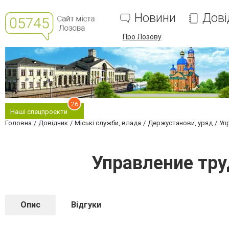
Новини
Дові
Про Лозову
26
Наші спецпроєкти
Головна
Довідник
Міські служби, влада
Держустанови, уряд
Уп
Управление тру
Опис
Відгуки