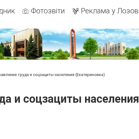
дник
Фотозвіти
Реклама у Лозов
равление труда и соцзациты населения (Екатериновка)
да и соцзациты населения