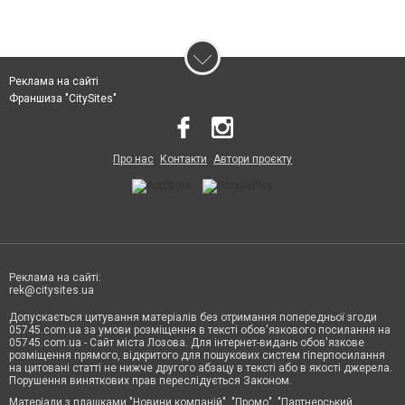
Реклама на сайті
Франшиза "CitySites"
Про нас
Контакти
Автори проєкту
Реклама на сайті:
rek@citysites.ua
Допускається цитування матеріалів без отримання попередньої згоди
05745.com.ua за умови розміщення в тексті обов'язкового посилання на
05745.com.ua - Сайт міста Лозова. Для інтернет-видань обов'язкове
розміщення прямого, відкритого для пошукових систем гіперпосилання
на цитовані статті не нижче другого абзацу в тексті або в якості джерела.
Порушення виняткових прав переслідується Законом.
Матеріали з плашками "Новини компаній", "Промо", "Партнерський