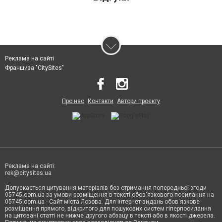
Реклама на сайті
Франшиза "CitySites"
Про нас
Контакти
Автори проєкту
Реклама на сайті:
rek@citysites.ua
Допускається цитування матеріалів без отримання попередньої згоди
05745.com.ua за умови розміщення в тексті обов'язкового посилання на
05745.com.ua - Сайт міста Лозова. Для інтернет-видань обов'язкове
розміщення прямого, відкритого для пошукових систем гіперпосилання
на цитовані статті не нижче другого абзацу в тексті або в якості джерела.