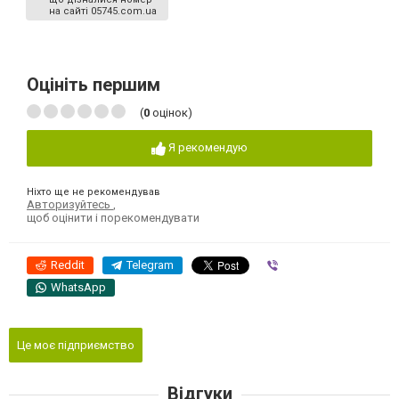
на сайті 05745.com.ua
Оцініть першим
(
0
оцінок)
Я рекомендую
Ніхто ще не рекомендував
Авторизуйтесь
,
щоб оцінити і порекомендувати
Reddit
Telegram
Viber
WhatsApp
Це моє підприємство
Відгуки