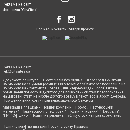
Реклама на сайті
Франшиза "CitySites"
Про нас
Контакти
Автори проєкту
Реклама на сайті:
rek@citysites.ua
Допускається цитування матеріалів без отримання попередньої згоди
05745.com.ua за умови розміщення в тексті обов'язкового посилання на
05745.com.ua - Сайт міста Лозова. Для інтернет-видань обов'язкове
розміщення прямого, відкритого для пошукових систем гіперпосилання
на цитовані статті не нижче другого абзацу в тексті або в якості джерела.
Порушення виняткових прав переслідується Законом.
Матеріали з плашками "Новини компаній", "Промо", "Партнерський
матеріал", "Партнерський спецпроєкт", "Політичні новини", "Пресреліз",
"PR", "Офіційно", "Політична реклама" публікуються на правах реклами.
Політика конфіденційності
Правила сайту
Правила