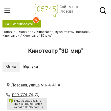
26
Наші спецпроєкти
Головна
Дозвілля
Кінотеатри, музеї, театри, виставки
Кінотеатри
Кинотеатр "3D мир"
Кинотеатр "3D мир"
Опис
Відгуки
Лозовая, улица м-н 4, 41 А
099-774-74-72
Будь ласка, скажіть,
що дізналися номер
на сайті 05745.com.ua