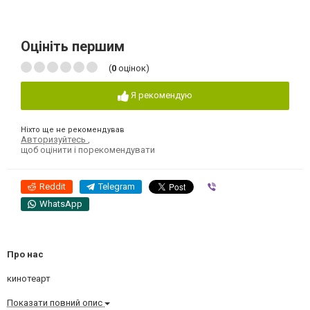
Оцініть першим
(
0
оцінок)
Я рекомендую
Ніхто ще не рекомендував
Авторизуйтесь
,
щоб оцінити і порекомендувати
Reddit
Telegram
Viber
WhatsApp
Про нас
кинотеарт
Показати повний опис