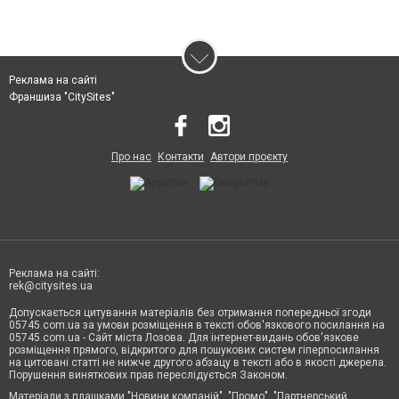
Реклама на сайті
Франшиза "CitySites"
Про нас
Контакти
Автори проєкту
Реклама на сайті:
rek@citysites.ua
Допускається цитування матеріалів без отримання попередньої згоди
05745.com.ua за умови розміщення в тексті обов'язкового посилання на
05745.com.ua - Сайт міста Лозова. Для інтернет-видань обов'язкове
розміщення прямого, відкритого для пошукових систем гіперпосилання
на цитовані статті не нижче другого абзацу в тексті або в якості джерела.
Порушення виняткових прав переслідується Законом.
Матеріали з плашками "Новини компаній", "Промо", "Партнерський