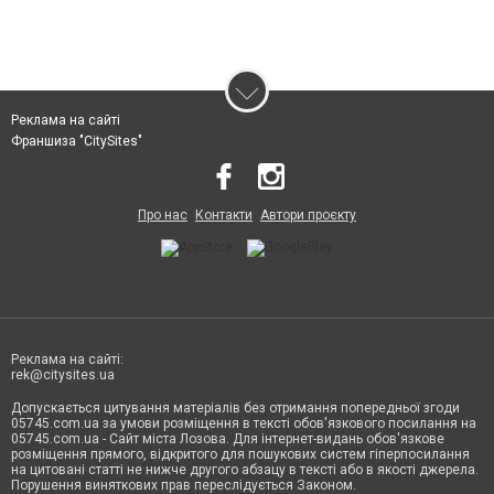
Реклама на сайті
Франшиза "CitySites"
Про нас
Контакти
Автори проєкту
Реклама на сайті:
rek@citysites.ua
Допускається цитування матеріалів без отримання попередньої згоди
05745.com.ua за умови розміщення в тексті обов'язкового посилання на
05745.com.ua - Сайт міста Лозова. Для інтернет-видань обов'язкове
розміщення прямого, відкритого для пошукових систем гіперпосилання
на цитовані статті не нижче другого абзацу в тексті або в якості джерела.
Порушення виняткових прав переслідується Законом.