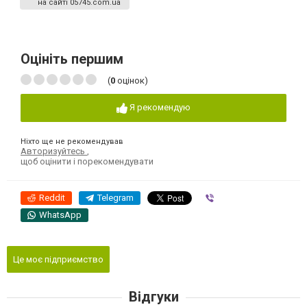
на сайті 05745.com.ua
Оцініть першим
(
0
оцінок)
Я рекомендую
Ніхто ще не рекомендував
Авторизуйтесь
,
щоб оцінити і порекомендувати
Reddit
Telegram
Viber
WhatsApp
Це моє підприємство
Відгуки