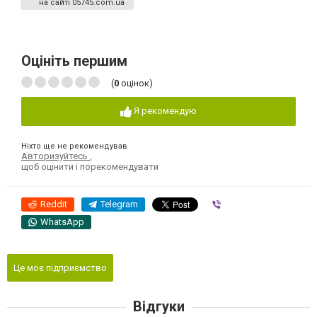
на сайті 05745.com.ua
Оцініть першим
(
0
оцінок)
Я рекомендую
Ніхто ще не рекомендував
Авторизуйтесь
,
щоб оцінити і порекомендувати
Reddit
Telegram
Viber
WhatsApp
Це моє підприємство
Відгуки