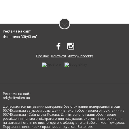
Реклама на сайті
Франшиза "CitySites"
Про нас
Контакти
Автори проєкту
Реклама на сайті:
rek@citysites.ua
Допускається цитування матеріалів без отримання попередньої згоди
05745.com.ua за умови розміщення в тексті обов'язкового посилання на
05745.com.ua - Сайт міста Лозова. Для інтернет-видань обов'язкове
розміщення прямого, відкритого для пошукових систем гіперпосилання
на цитовані статті не нижче другого абзацу в тексті або в якості джерела.
Порушення виняткових прав переслідується Законом.