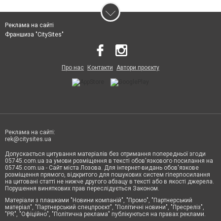
Реклама на сайті
Франшиза "CitySites"
Про нас
Контакти
Автори проєкту
Реклама на сайті:
rek@citysites.ua
Допускається цитування матеріалів без отримання попередньої згоди
05745.com.ua за умови розміщення в тексті обов'язкового посилання на
05745.com.ua - Сайт міста Лозова. Для інтернет-видань обов'язкове
розміщення прямого, відкритого для пошукових систем гіперпосилання
на цитовані статті не нижче другого абзацу в тексті або в якості джерела.
Порушення виняткових прав переслідується Законом.
Матеріали з плашками "Новини компаній", "Промо", "Партнерський
матеріал", "Партнерський спецпроєкт", "Політичні новини", "Пресреліз",
"PR", "Офіційно", "Політична реклама" публікуються на правах реклами.