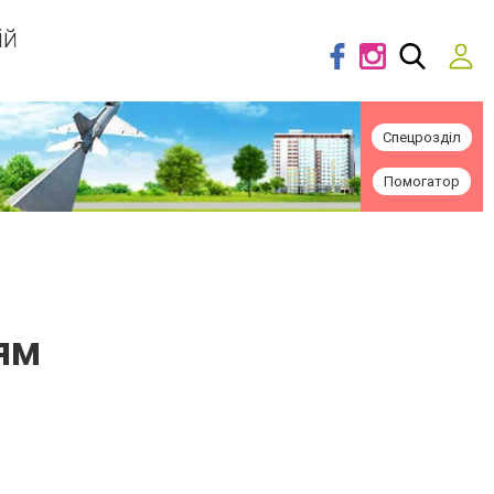
ій
Спецрозділ
Помогатор
ям