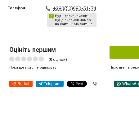
Телефон
+380(50)980-51-74
Будь ласка, скажіть,
що дізналися номер
на сайті 05745.com.ua
Оцініть першим
(
0
оцінок)
Ніхто ще не рек
Поки ще ніхто не оцінював
Reddit
Telegram
Viber
WhatsA