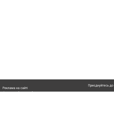
Приєднуйтесь до 
Реклама на сайті
Франшиза "CitySites"
Про нас
Контакт
Реклама на сайті:
Допускається цит