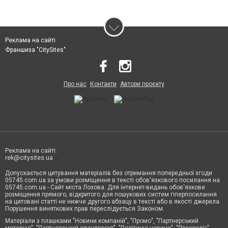
Реклама на сайті
Франшиза "CitySites"
Про нас
Контакти
Автори проєкту
Реклама на сайті:
rek@citysites.ua
Допускається цитування матеріалів без отримання попередньої згоди
05745.com.ua за умови розміщення в тексті обов'язкового посилання на
05745.com.ua - Сайт міста Лозова. Для інтернет-видань обов'язкове
розміщення прямого, відкритого для пошукових систем гіперпосилання
на цитовані статті не нижче другого абзацу в тексті або в якості джерела.
Порушення виняткових прав переслідується Законом.
Матеріали з плашками "Новини компаній", "Промо", "Партнерський
матеріал", "Партнерський спецпроєкт", "Політичні новини", "Пресреліз",