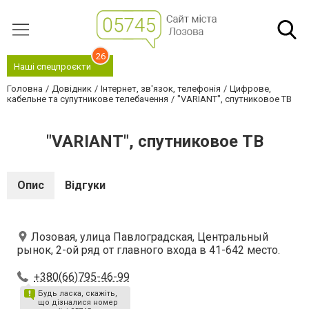
26
Наші спецпроєкти
Головна
Довідник
Інтернет, зв'язок, телефонія
Цифрове,
кабельне та супутникове телебачення
"VARIАNT", спутниковое ТВ
"VARIАNT", спутниковое ТВ
Опис
Відгуки
Лозовая, улица Павлоградская, Центральный
рынок, 2-ой ряд от главного входа в 41-642 место.
+380(66)795-46-99
Будь ласка, скажіть,
що дізналися номер