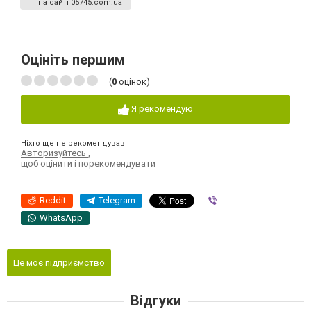
на сайті 05745.com.ua
Оцініть першим
(
0
оцінок)
Я рекомендую
Ніхто ще не рекомендував
Авторизуйтесь
,
щоб оцінити і порекомендувати
Reddit
Telegram
Viber
WhatsApp
Це моє підприємство
Відгуки