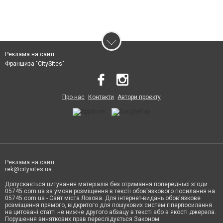
Реклама на сайті
Франшиза "CitySites"
Про нас
Контакти
Автори проєкту
Реклама на сайті:
rek@citysites.ua
Допускається цитування матеріалів без отримання попередньої згоди
05745.com.ua за умови розміщення в тексті обов'язкового посилання на
05745.com.ua - Сайт міста Лозова. Для інтернет-видань обов'язкове
розміщення прямого, відкритого для пошукових систем гіперпосилання
на цитовані статті не нижче другого абзацу в тексті або в якості джерела.
Порушення виняткових прав переслідується Законом.