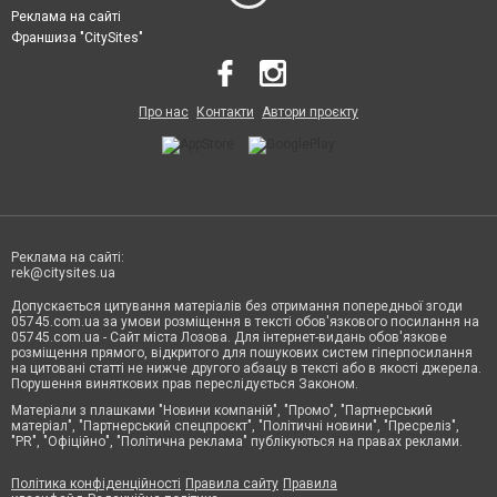
Реклама на сайті
Франшиза "CitySites"
Про нас
Контакти
Автори проєкту
Реклама на сайті:
rek@citysites.ua
Допускається цитування матеріалів без отримання попередньої згоди
05745.com.ua за умови розміщення в тексті обов'язкового посилання на
05745.com.ua - Сайт міста Лозова. Для інтернет-видань обов'язкове
розміщення прямого, відкритого для пошукових систем гіперпосилання
на цитовані статті не нижче другого абзацу в тексті або в якості джерела.
Порушення виняткових прав переслідується Законом.
Матеріали з плашками "Новини компаній", "Промо", "Партнерський
матеріал", "Партнерський спецпроєкт", "Політичні новини", "Пресреліз",
"PR", "Офіційно", "Політична реклама" публікуються на правах реклами.
Політика конфіденційності
Правила сайту
Правила