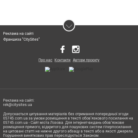
Реклама на сайті
Франшиза "CitySites"
Про нас
Контакти
Автори проєкту
Реклама на сайті:
rek@citysites.ua
Допускається цитування матеріалів без отримання попередньої згоди
05745.com.ua за умови розміщення в тексті обов'язкового посилання на
05745.com.ua - Сайт міста Лозова. Для інтернет-видань обов'язкове
розміщення прямого, відкритого для пошукових систем гіперпосилання
на цитовані статті не нижче другого абзацу в тексті або в якості джерела.
Порушення виняткових прав переслідується Законом.