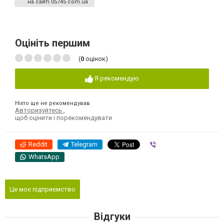
на сайті 05745.com.ua
Оцініть першим
(
0
оцінок)
Я рекомендую
Ніхто ще не рекомендував
Авторизуйтесь
,
щоб оцінити і порекомендувати
Reddit
Telegram
Viber
WhatsApp
Це моє підприємство
Відгуки