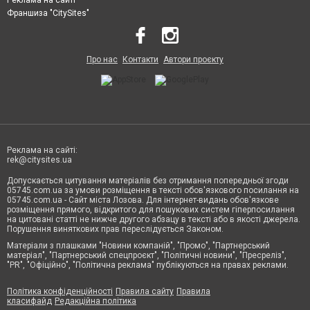
Франшиза "CitySites"
Про нас
Контакти
Автори проєкту
Реклама на сайті:
rek@citysites.ua
Допускається цитування матеріалів без отримання попередньої згоди
05745.com.ua за умови розміщення в тексті обов'язкового посилання на
05745.com.ua - Сайт міста Лозова. Для інтернет-видань обов'язкове
розміщення прямого, відкритого для пошукових систем гіперпосилання
на цитовані статті не нижче другого абзацу в тексті або в якості джерела.
Порушення виняткових прав переслідується Законом.
Матеріали з плашками "Новини компаній", "Промо", "Партнерський
матеріал", "Партнерський спецпроєкт", "Політичні новини", "Пресреліз",
"PR", "Офіційно", "Політична реклама" публікуються на правах реклами.
Політика конфіденційності
Правила сайту
Правила
класифайд
Редакційна політика