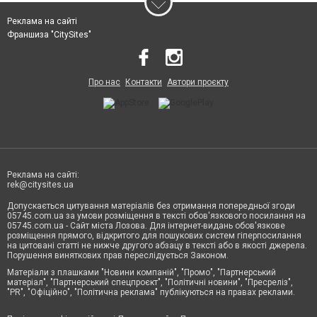
Реклама на сайті
Франшиза "CitySites"
Про нас
Контакти
Автори проєкту
Реклама на сайті:
rek@citysites.ua
Допускається цитування матеріалів без отримання попередньої згоди
05745.com.ua за умови розміщення в тексті обов'язкового посилання на
05745.com.ua - Сайт міста Лозова. Для інтернет-видань обов'язкове
розміщення прямого, відкритого для пошукових систем гіперпосилання
на цитовані статті не нижче другого абзацу в тексті або в якості джерела.
Порушення виняткових прав переслідується Законом.
Матеріали з плашками "Новини компаній", "Промо", "Партнерський
матеріал", "Партнерський спецпроєкт", "Політичні новини", "Пресреліз",
"PR", "Офіційно", "Політична реклама" публікуються на правах реклами.