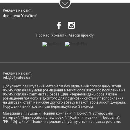
Реклама на сайті
Франшиза "CitySites"
Про нас
Контакти
Автори проєкту
Реклама на сайті:
rek@citysites.ua
Допускається цитування матеріалів без отримання попередньої згоди
05745.com.ua за умови розміщення в тексті обов'язкового посилання на
05745.com.ua - Сайт міста Лозова. Для інтернет-видань обов'язкове
розміщення прямого, відкритого для пошукових систем гіперпосилання
на цитовані статті не нижче другого абзацу в тексті або в якості джерела.
Порушення виняткових прав переслідується Законом.
Матеріали з плашками "Новини компаній", "Промо", "Партнерський
матеріал", "Партнерський спецпроєкт", "Політичні новини", "Пресреліз",
"PR", "Офіційно", "Політична реклама" публікуються на правах реклами.