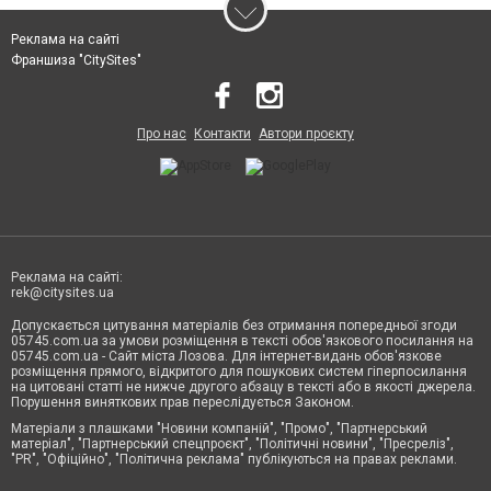
Реклама на сайті
Франшиза "CitySites"
Про нас
Контакти
Автори проєкту
Реклама на сайті:
rek@citysites.ua
Допускається цитування матеріалів без отримання попередньої згоди
05745.com.ua за умови розміщення в тексті обов'язкового посилання на
05745.com.ua - Сайт міста Лозова. Для інтернет-видань обов'язкове
розміщення прямого, відкритого для пошукових систем гіперпосилання
на цитовані статті не нижче другого абзацу в тексті або в якості джерела.
Порушення виняткових прав переслідується Законом.
Матеріали з плашками "Новини компаній", "Промо", "Партнерський
матеріал", "Партнерський спецпроєкт", "Політичні новини", "Пресреліз",
"PR", "Офіційно", "Політична реклама" публікуються на правах реклами.