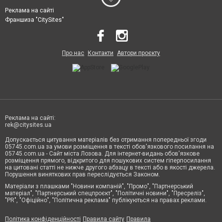
Реклама на сайті
Франшиза "CitySites"
Про нас
Контакти
Автори проєкту
Реклама на сайті:
rek@citysites.ua
Допускається цитування матеріалів без отримання попередньої згоди
05745.com.ua за умови розміщення в тексті обов'язкового посилання на
05745.com.ua - Сайт міста Лозова. Для інтернет-видань обов'язкове
розміщення прямого, відкритого для пошукових систем гіперпосилання
на цитовані статті не нижче другого абзацу в тексті або в якості джерела.
Порушення виняткових прав переслідується Законом.
Матеріали з плашками "Новини компаній", "Промо", "Партнерський
матеріал", "Партнерський спецпроєкт", "Політичні новини", "Пресреліз",
"PR", "Офіційно", "Політична реклама" публікуються на правах реклами.
Політика конфіденційності
Правила сайту
Правила