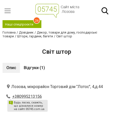
26
Наші спецпроєкти
Головна
Довідник
Декор, товари для дому, господарські
товари
Штори, гардини, багети
Світ штор
Світ штор
Опис
Відгуки (1)
Лозова, мікрорайон Торговий дім "Лотос", 4,д.44
+380995213156
Будь ласка, скажіть,
що дізналися номер
на сайті 05745.com.ua