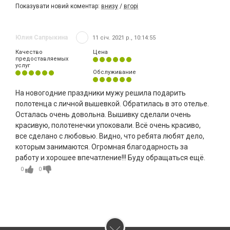
Показувати новий коментар:
внизу
/
вгорі
Юлия Сапрыкина
11 січ. 2021 р., 10:14:55
Качество
Цена
предоставляемых
услуг
Обслуживание
На новогодние праздники мужу решила подарить
полотенца с личной вышевкой. Обратилась в это отелье.
Осталась очень довольна. Вышивку сделали очень
красивую, полотенечки упоковали. Всё очень красиво,
все сделано с любовью. Видно, что ребята любят дело,
которым занимаются. Огромная благодарность за
работу и хорошее впечатление!!! Буду обращаться ещё.
0
0