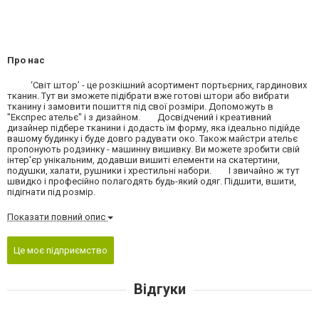
Про нас
‘Світ штор’ - це розкішний асортимент портьєрних, гардинових
тканин. Тут ви зможете підібрати вже готові штори або вибрати
тканину і замовити пошиття під свої розміри. Допоможуть в
"Експрес ательє" і з дизайном. Досвідчений і креативний
дизайнер підбере тканини і додасть їм форму, яка ідеально підійде
вашому будинку і буде довго радувати око. Також майстри ательє
пропонують родзинку - машинну вишивку. Ви можете зробити свій
інтер'єр унікальним, додавши вишиті елементи на скатертини,
подушки, халати, рушники і хрестильні набори. І звичайно ж тут
швидко і професійно полагодять будь-який одяг. Підшити, вшити,
підігнати під розмір.
Показати повний опис
Це моє підприємство
Відгуки