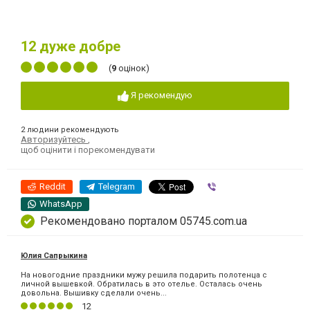
12
дуже добре
(
9
оцінок)
Я рекомендую
2 людини рекомендують
Авторизуйтесь
,
щоб оцінити і порекомендувати
Reddit
Telegram
Viber
WhatsApp
Рекомендовано порталом 05745.com.ua
Юлия Сапрыкина
На новогодние праздники мужу решила подарить полотенца с
личной вышевкой. Обратилась в это отелье. Осталась очень
довольна. Вышивку сделали очень...
12