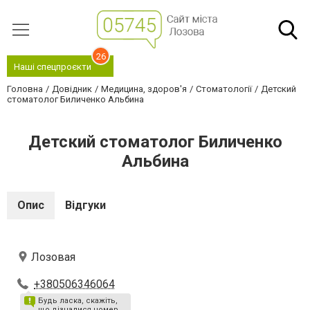
26
Наші спецпроєкти
Головна
Довідник
Медицина, здоров'я
Стоматології
Детский
стоматолог Биличенко Альбина
Детский стоматолог Биличенко
Альбина
Опис
Відгуки
Лозовая
+380506346064
Будь ласка, скажіть,
що дізналися номер