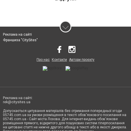
Реклама на сайті
Франшиза "CitySites"
Про нас
Контакти
Автори проєкту
Реклама на сайті:
rek@citysites.ua
Допускається цитування матеріалів без отримання попередньої згоди
05745.com.ua за умови розміщення в тексті обов'язкового посилання на
05745.com.ua - Сайт міста Лозова. Для інтернет-видань обов'язкове
розміщення прямого, відкритого для пошукових систем гіперпосилання
на цитовані статті не нижче другого абзацу в тексті або в якості джерела.