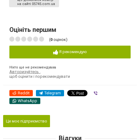
на сайті 05745.com.ua
Оцініть першим
(
0
оцінок)
Я рекомендую
Ніхто ще не рекомендував
Авторизуйтесь
,
щоб оцінити і порекомендувати
Reddit
Telegram
Viber
WhatsApp
Це моє підприємство
Відгуки