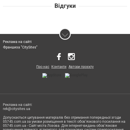
Відгуки
Реклама на сайті
Франшиза "CitySites"
Про нас
Контакти
Автори проєкту
Реклама на сайті:
rek@citysites.ua
Допускається цитування матеріалів без отримання попередньої згоди
05745.com.ua за умови розміщення в тексті обов'язкового посилання на
05745.com.ua - Сайт міста Лозова. Для інтернет-видань обов'язкове
розміщення прямого, відкритого для пошукових систем гіперпосилання