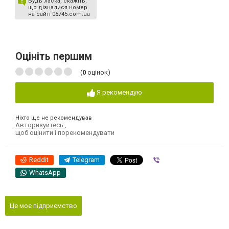
Будь ласка, скажіть,
що дізналися номер
на сайті 05745.com.ua
Оцініть першим
(
0
оцінок)
Я рекомендую
Ніхто ще не рекомендував
Авторизуйтесь
,
щоб оцінити і порекомендувати
Reddit
Telegram
Viber
WhatsApp
Це моє підприємство