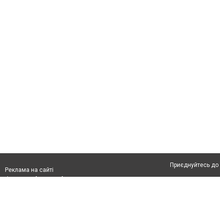
Приєднуйтесь до 
Реклама на сайті
Франшиза "CitySites"
Про нас
Контакт
Реклама на сайті:
Допускається цит