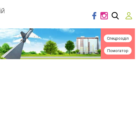
ій
Спецрозділ
Помогатор