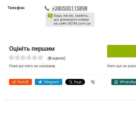
Телефон
+380500115898
Будь ласка, скажіть,
що дізналися номер
на сайті 05745.com.ua
Оцініть першим
(
0
оцінок)
Ніхто ще не рек
Поки ще ніхто не оцінював
Reddit
Telegram
Viber
WhatsA