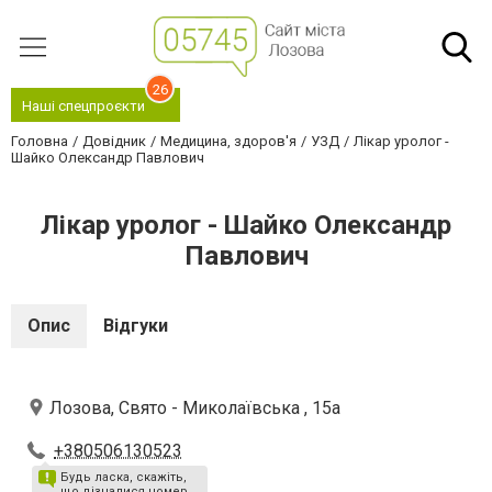
26
Наші спецпроєкти
Головна
Довідник
Медицина, здоров'я
УЗД
Лікар уролог -
Шайко Олександр Павлович
Лікар уролог - Шайко Олександр
Павлович
Опис
Відгуки
Лозова, Свято - Миколаївська , 15а
+380506130523
Будь ласка, скажіть,
що дізналися номер