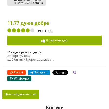
на сайті 05745.com.ua
11.77
дуже добре
(
9
оцінок)
Я рекомендую
10 людей рекомендують
Авторизуйтесь
,
щоб оцінити і порекомендувати
Reddit
Telegram
Viber
WhatsApp
Це моє підприємство
Відгуки