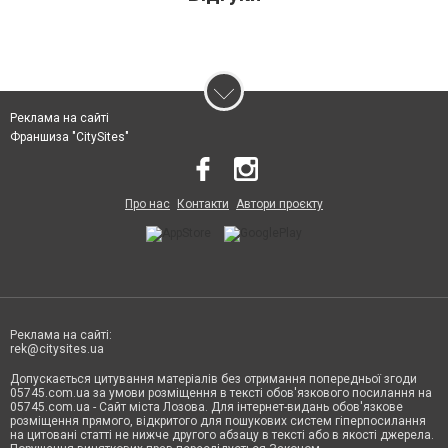
Реклама на сайті
Франшиза "CitySites"
Про нас
Контакти
Автори проєкту
Реклама на сайті:
rek@citysites.ua
Допускається цитування матеріалів без отримання попередньої згоди
05745.com.ua за умови розміщення в тексті обов'язкового посилання на
05745.com.ua - Сайт міста Лозова. Для інтернет-видань обов'язкове
розміщення прямого, відкритого для пошукових систем гіперпосилання
на цитовані статті не нижче другого абзацу в тексті або в якості джерела.