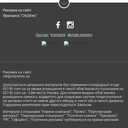
Реклама на сайті
Франшиза "CitySites"
Про нас
Контакти
Автори проєкту
Реклама на сайті:
rek@citysites.ua
Допускається цитування матеріалів без отримання попередньої згоди
05745.com.ua за умови розміщення в тексті обов'язкового посилання на
05745.com.ua - Сайт міста Лозова. Для інтернет-видань обов'язкове
розміщення прямого, відкритого для пошукових систем гіперпосилання
на цитовані статті не нижче другого абзацу в тексті або в якості джерела.
Порушення виняткових прав переслідується Законом.
Матеріали з плашками "Новини компаній", "Промо", "Партнерський
матеріал", "Партнерський спецпроєкт", "Політичні новини", "Пресреліз",
"PR", "Офіційно", "Політична реклама" публікуються на правах реклами.