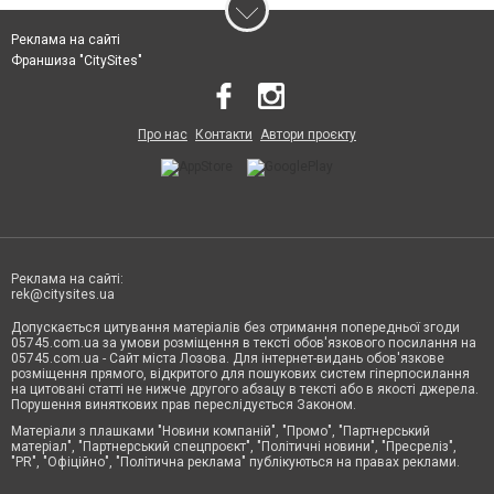
Реклама на сайті
Франшиза "CitySites"
Про нас
Контакти
Автори проєкту
Реклама на сайті:
rek@citysites.ua
Допускається цитування матеріалів без отримання попередньої згоди
05745.com.ua за умови розміщення в тексті обов'язкового посилання на
05745.com.ua - Сайт міста Лозова. Для інтернет-видань обов'язкове
розміщення прямого, відкритого для пошукових систем гіперпосилання
на цитовані статті не нижче другого абзацу в тексті або в якості джерела.
Порушення виняткових прав переслідується Законом.
Матеріали з плашками "Новини компаній", "Промо", "Партнерський
матеріал", "Партнерський спецпроєкт", "Політичні новини", "Пресреліз",
"PR", "Офіційно", "Політична реклама" публікуються на правах реклами.