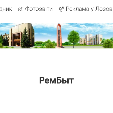
дник
Фотозвіти
Реклама у Лозов
РемБыт