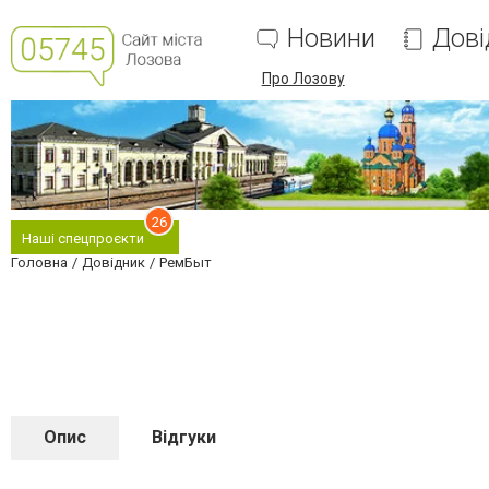
Новини
Дові
Про Лозову
26
Наші спецпроєкти
Головна
Довідник
РемБыт
Опис
Відгуки