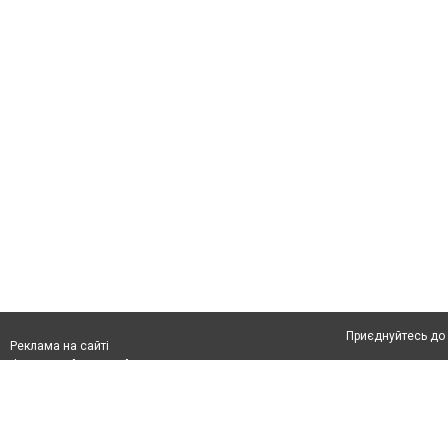
Приєднуйтесь до 
Реклама на сайті
Франшиза "CitySites"
Про нас
Контакт
Реклама на сайті:
Допускається цит