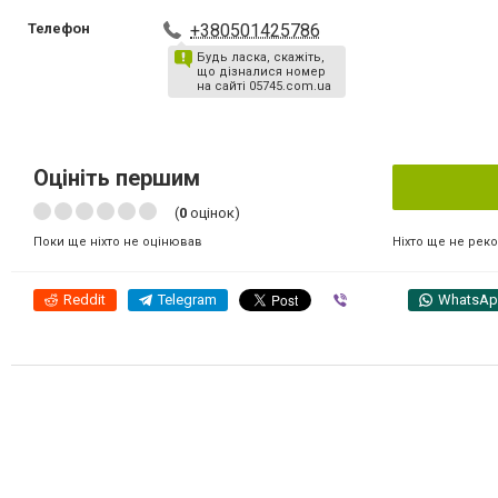
Телефон
+380501425786
Будь ласка, скажіть,
що дізналися номер
на сайті 05745.com.ua
Оцініть першим
(
0
оцінок)
Ніхто ще не рек
Поки ще ніхто не оцінював
Reddit
Telegram
Viber
WhatsA