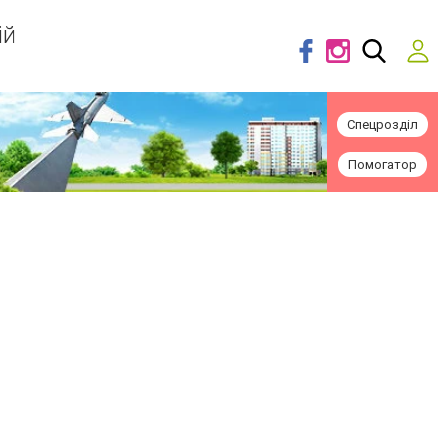
ій
Спецрозділ
Помогатор