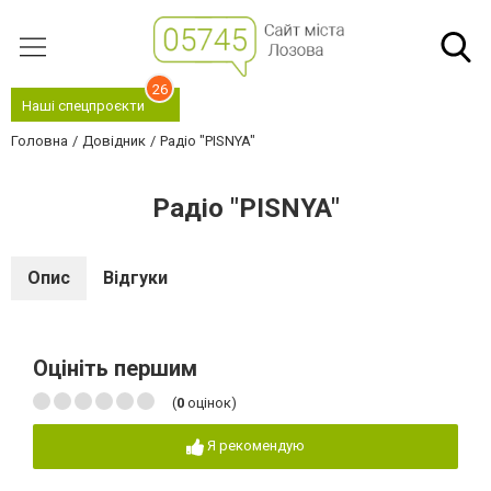
26
Наші спецпроєкти
Головна
Довідник
Радіо "PISNYA"
Радіо "PISNYA"
Опис
Відгуки
Оцініть першим
(
0
оцінок)
Я рекомендую