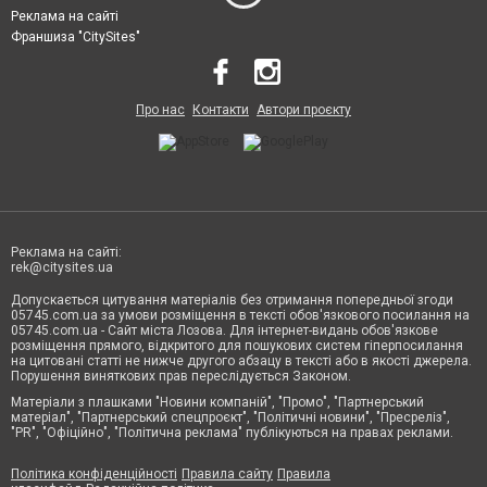
Реклама на сайті
Франшиза "CitySites"
Про нас
Контакти
Автори проєкту
Реклама на сайті:
rek@citysites.ua
Допускається цитування матеріалів без отримання попередньої згоди
05745.com.ua за умови розміщення в тексті обов'язкового посилання на
05745.com.ua - Сайт міста Лозова. Для інтернет-видань обов'язкове
розміщення прямого, відкритого для пошукових систем гіперпосилання
на цитовані статті не нижче другого абзацу в тексті або в якості джерела.
Порушення виняткових прав переслідується Законом.
Матеріали з плашками "Новини компаній", "Промо", "Партнерський
матеріал", "Партнерський спецпроєкт", "Політичні новини", "Пресреліз",
"PR", "Офіційно", "Політична реклама" публікуються на правах реклами.
Політика конфіденційності
Правила сайту
Правила