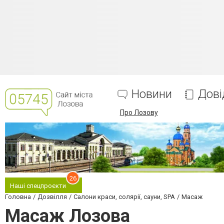
Новини
Дові
Про Лозову
26
Наші спецпроєкти
Головна
Дозвілля
Салони краси, солярії, сауни, SPA
Масаж
Масаж Лозова