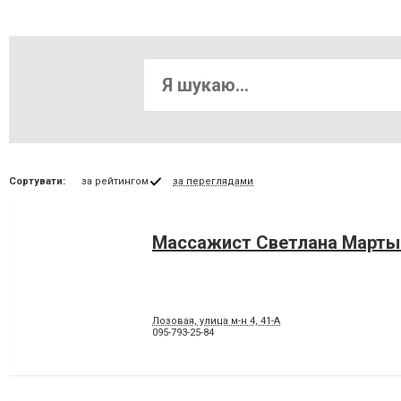
Сортувати:
за рейтингом
за переглядами
Массажист Светлана Марты
Лозовая, улица м-н 4, 41-А
095-793-25-84