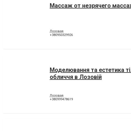
Массаж от незрячего масс
Лозовая
+380950329926
Моделювання та естетика ті
обличчя в Лозовій
Лозовая
+380999478619