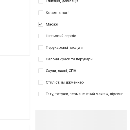
Епіляція, депіляція
Косметологія
Масаж
Нігтьовий сервіс
Перукарські послуги
Салони краси та перукарні
Сауни, лазні, СПА
Стиліст, іміджмейкер
Тату, татуаж, перманентний макіяж, пірсинг