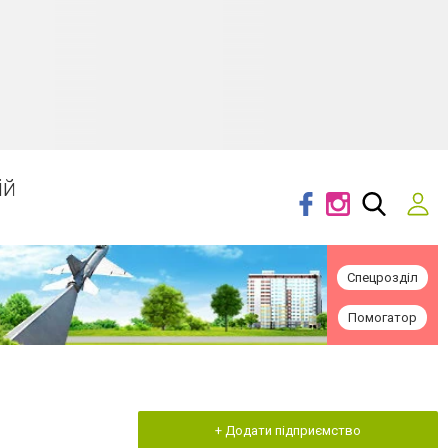
ій
Спецрозділ
Помогатор
+ Додати підприємство