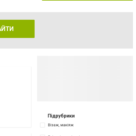
АЙТИ
Підрубрики
Візаж, макіяж