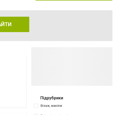
АЙТИ
Підрубрики
Візаж, макіяж