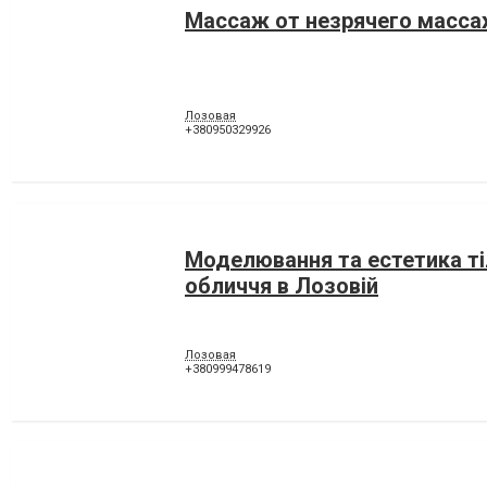
Массаж от незрячего масс
Лозовая
+380950329926
Моделювання та естетика ті
обличчя в Лозовій
Лозовая
+380999478619