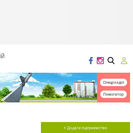
ій
Спецрозділ
Помогатор
+ Додати підприємство