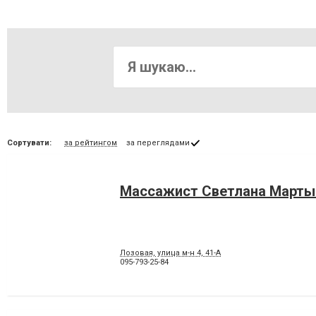
Сортувати:
за рейтингом
за переглядами
Массажист Светлана Марты
Лозовая, улица м-н 4, 41-А
095-793-25-84