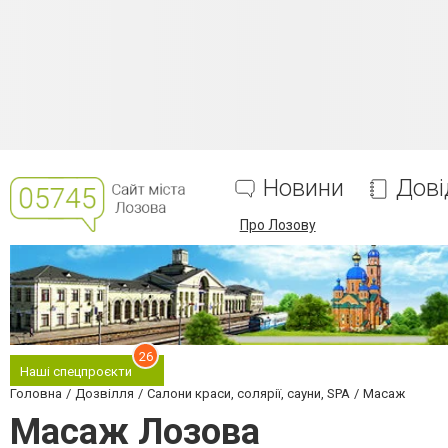
Новини
Дові
Про Лозову
26
Наші спецпроєкти
Головна
Дозвілля
Салони краси, солярії, сауни, SPA
Масаж
Масаж Лозова