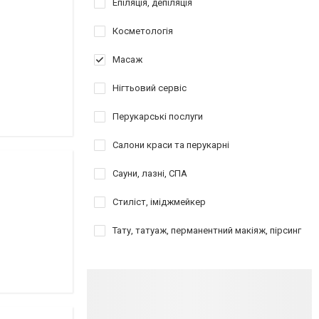
Епіляція, депіляція
Косметологія
Масаж
Нігтьовий сервіс
Перукарські послуги
Салони краси та перукарні
Сауни, лазні, СПА
Стиліст, іміджмейкер
Тату, татуаж, перманентний макіяж, пірсинг