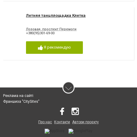
Летняя танцплощадка Клетка
Лозовая, проспект Перемоги
+380(95)301-69-00
Я рекомендую
Реклама на сайті
Франшиза "CitySites"
Про нас
Контакти
Автори проєкту