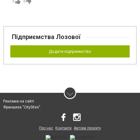
0
0
Підприємства Лозової
Додати підприємство
Реклама на сайті
Франшиза "CitySites"
Про нас
Контакти
Автори проєкту