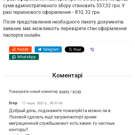
сума адміністративного збору становить 557,32 грн. У
разі термінового оформлення - 810, 32 грн.
Після представлення необхідного пакету документів
заявник має можливість перевірити стан оформлення
паспорта онлайн.
Reddit
Telegram
Viber
WhatsApp
Коментарі
Показувати новий коментар:
внизу
/
вгорі
Егор
17 черв. 2021 р., 09:51:43
Добрый день, подскажите пожалуйста можно ли в
Лозовой сделать ещё загранпаспорт кроме
миграционной службы,может есть какие-то частные
конторы?