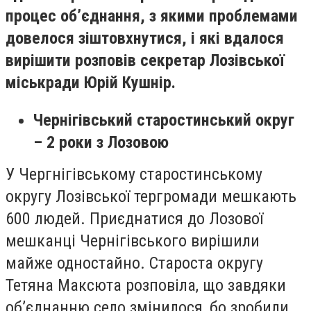
процес об’єднання, з якими проблемами
довелося зіштовхнутися, і які вдалося
вирішити розповів секретар Лозівської
міськради Юрій Кушнір.
Чернігівський старостинський округ
– 2 роки з Лозовою
У Чергнігівському старостинському
округу Лозівської тергромади мешкають
600 людей. Приєднатися до Лозової
мешканці Чернігівського вирішили
майже одностайно.
Староста округу
Тетяна Максюта розп
овіла, що завдяки
об’єднанню село змінилося, бо зробили