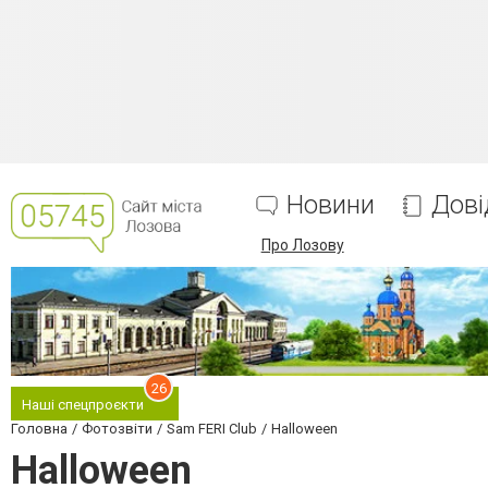
Новини
Дові
Про Лозову
26
Наші спецпроєкти
Головна
Фотозвіти
Sam FERI Club
Halloween
Halloween