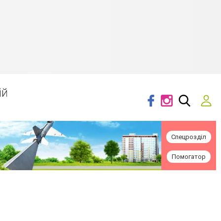
ій
Спецрозділ
Помогатор