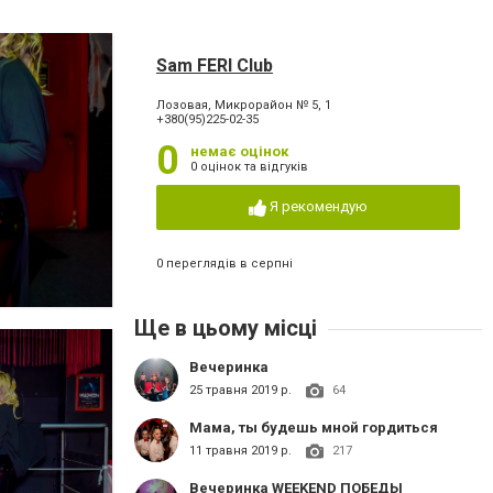
Sam FERI Club
Лозовая, Микрорайон № 5, 1
+380(95)225-02-35
0
немає оцінок
0 оцінок та відгуків
Я рекомендую
0 переглядів в серпні
Ще в цьому місці
Вечеринка
25 травня 2019 р.
64
Мама, ты будешь мной гордиться
11 травня 2019 р.
217
Вечеринка WEEKEND ПОБЕДЫ