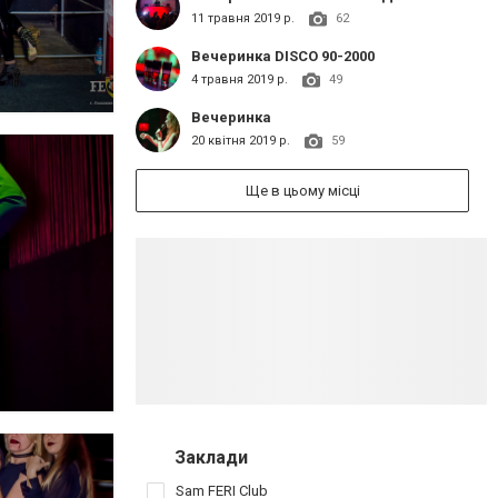
11 травня 2019 р.
62
Вечеринка DISCO 90-2000
4 травня 2019 р.
49
Вечеринка
20 квітня 2019 р.
59
Ще в цьому місці
Заклади
Sam FERI Club