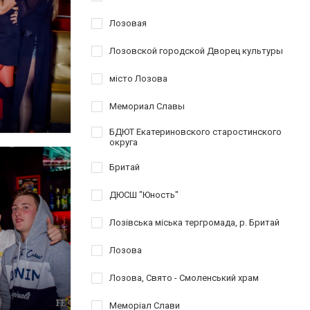
Лозовая
Лозовской городской Дворец культуры
місто Лозова
Мемориал Славы
БДЮТ Екатериновского старостинского
округа
Бритай
ДЮСШ "Юность"
Лозівська міська тергромада, р. Бритай
Лозова
Лозова, Свято - Смоленський храм
Меморіал Слави