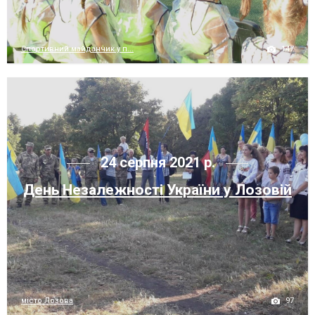
147
Спортивний майданчик у п...
24 серпня 2021 р.
День Незалежності України у Лозовій
97
місто Лозова