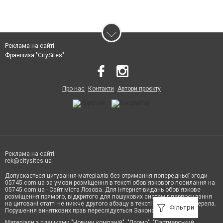
Реклама на сайті
Франшиза "CitySites"
Про нас
Контакти
Автори проєкту
Реклама на сайті:
rek@citysites.ua
Допускається цитування матеріалів без отримання попередньої згоди
05745.com.ua за умови розміщення в тексті обов'язкового посилання на
05745.com.ua - Сайт міста Лозова. Для інтернет-видань обов'язкове
розміщення прямого, відкритого для пошукових систем гіперпосилання
на цитовані статті не нижче другого абзацу в тексті або в якості джерела.
Фільтри
Порушення виняткових прав переслідується Законом.
Матеріали з плашками "Новини компаній", "Промо", "Партнерський