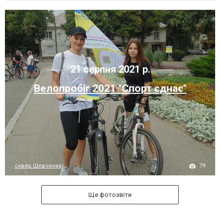
21 серпня 2021 р.
Велопробіг 2021 "Спорт єднає"
79
сквер Шевченка
Ще фотозвіти