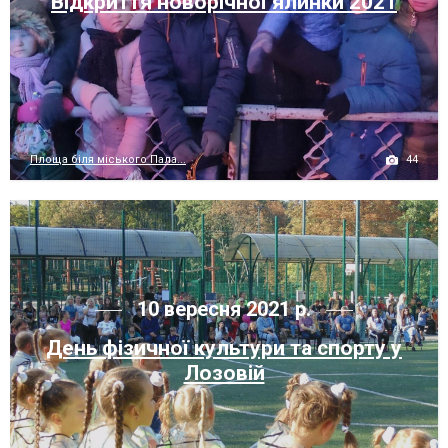
Відкриття новорічної ялинки 2021
44
Площа біля міського Пала...
10 вересня 2021 р.
День фізичної культури та спорту у
Лозовій