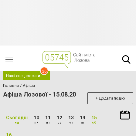
26
Наші спецпроєкти
Головна
Афіша
Афіша Лозової - 15.08.20
+ Додати подію
Сьогодні
10
11
12
13
14
15
нд
пн
вт
ср
чт
пт
сб
16