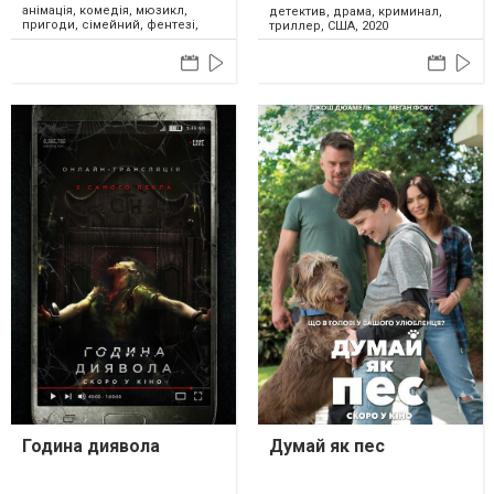
анімація, комедія, мюзикл,
детектив, драма, криминал,
пригоди, сімейний, фентезі,
триллер, США, 2020
США, 2020
Година диявола
Думай як пес