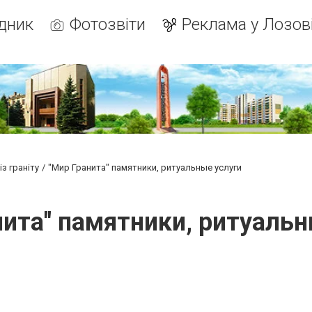
дник
Фотозвіти
Реклама у Лозов
з граніту
"Мир Гранита" памятники, ритуальные услуги
нита" памятники, ритуальн