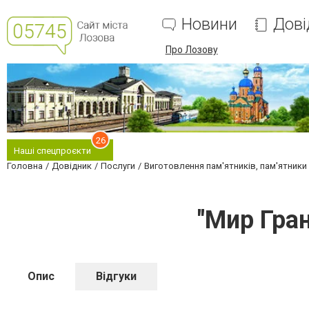
Новини
Дові
Про Лозову
26
Наші спецпроєкти
Головна
Довідник
Послуги
Виготовлення пам'ятників, пам'ятники і
"Мир Гра
Опис
Відгуки