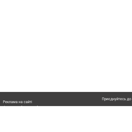
Приєднуйтесь до 
Реклама на сайті
Франшиза "CitySites"
Про нас
Контакт
Реклама на сайті:
Допускається цит