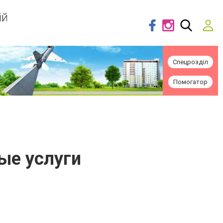
ій
Спецрозділ
Помогатор
ые услуги