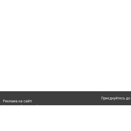
Приєднуйтесь до 
Реклама на сайті
Франшиза "CitySites"
Про нас
Контакт
Реклама на сайті:
Допускається цит