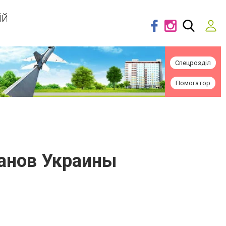
ій
Спецрозділ
Помогатор
ранов Украины