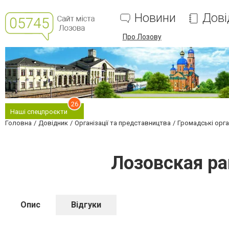
Новини
Дові
Про Лозову
26
Наші спецпроєкти
Головна
Довідник
Організації та представництва
Громадські орган
Лозовская ра
Опис
Відгуки