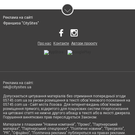
Реклама на сайті
Франшиза "CitySites"
Про нас
Контакти
Автори проєкту
Реклама на сайті:
rek@citysites.ua
Допускається цитування матеріалів без отримання попередньої згоди
05745.com.ua за умови розміщення в тексті обов'язкового посилання на
05745.com.ua - Сайт міста Лозова. Для інтернет-видань обов'язкове
розміщення прямого, відкритого для пошукових систем гіперпосилання
на цитовані статті не нижче другого абзацу в тексті або в якості джерела.
Порушення виняткових прав переслідується Законом.
Матеріали з плашками "Новини компаній", "Промо", "Партнерський
матеріал", "Партнерський спецпроєкт", "Політичні новини", "Пресреліз",
"PR", "Офіційно", "Політична реклама" публікуються на правах реклами.