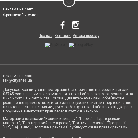
Реклама на сайті
Франшиза "CitySites"
Про нас
Контакти
Автори проєкту
Реклама на сайті:
rek@citysites.ua
Допускається цитування матеріалів без отримання попередньої згоди
05745.com.ua за умови розміщення в тексті обов'язкового посилання на
05745.com.ua - Сайт міста Лозова. Для інтернет-видань обов'язкове
розміщення прямого, відкритого для пошукових систем гіперпосилання
на цитовані статті не нижче другого абзацу в тексті або в якості джерела.
Порушення виняткових прав переслідується Законом.
Матеріали з плашками "Новини компаній", "Промо", "Партнерський
матеріал", "Партнерський спецпроєкт", "Політичні новини", "Пресреліз",
"PR", "Офіційно", "Політична реклама" публікуються на правах реклами.