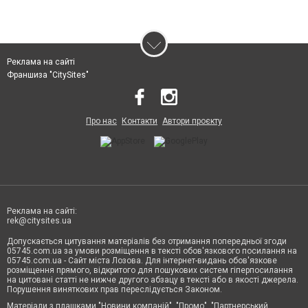
Реклама на сайті
Франшиза "CitySites"
Про нас
Контакти
Автори проєкту
Реклама на сайті:
rek@citysites.ua
Допускається цитування матеріалів без отримання попередньої згоди
05745.com.ua за умови розміщення в тексті обов'язкового посилання на
05745.com.ua - Сайт міста Лозова. Для інтернет-видань обов'язкове
розміщення прямого, відкритого для пошукових систем гіперпосилання
на цитовані статті не нижче другого абзацу в тексті або в якості джерела.
Порушення виняткових прав переслідується Законом.
Матеріали з плашками "Новини компаній", "Промо", "Партнерський