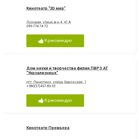
Кинотеатр "3D мир"
Лозовая, улица м-н 4, 41 А
099-774-74-72
Я рекомендую
Дом науки и творчества филии ПВРЗ АТ
"Укрзализниця"
пгт. Панютино, улица Заводская, 1
+380(57)457-83-33
Я рекомендую
Кинотеатр Премьера