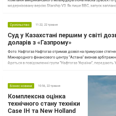
Компанія американського мільярдера Ілона Маска SpaceX готуєт
модернізовану версію Starship V3. Як пише ВВС, запуск заплан
Це буде вже 12-й тестовий політ Starship. За даними ЗМІ, міс...
Суспільство
11:22,
22 травня
Суд у Казахстані першим у світі до
доларів з «Газпрому»
Фото: Нафтогаз Нафтогаз отримав дозвіл на примусове стягнен
Міжнародного фінансового центру "Астана" визнав арбітражне 
йдеться в повідомленні групи "Нафтогаз України", передають У
судове рішення про визнання та надання дозволу на примусове
Бізнес новини
10:56,
22 травня
Комплексна оцінка
технічного стану техніки
Case IH та New Holland