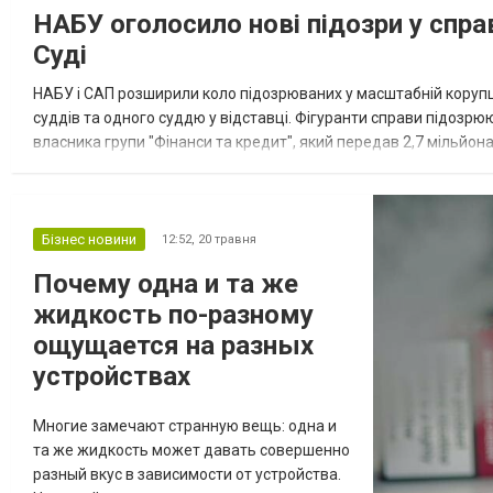
НАБУ оголосило нові підозри у спр
Суді
НАБУ і САП розширили коло підозрюваних у масштабній корупц
суддів та одного суддю у відставці. Фігуранти справи підозр
власника групи "Фінанси та кредит", який передав 2,7 мільйо
та колишньому судді / Колаж 24 Каналу У вівторок, 19 травня, 
Бізнес новини
12:52,
20 травня
Почему одна и та же
жидкость по-разному
ощущается на разных
устройствах
Многие замечают странную вещь: одна и
та же жидкость может давать совершенно
разный вкус в зависимости от устройства.