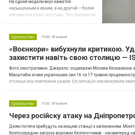
На одной модели вкус кажется
насыщенным и ярким, а на другой — более
мягким или даже «пустым». Это связано не
только с самой жидкостью, но и с
особенностями работы электронной
сигареты. Предлагаем, разобраться в этом
Суспільство
19:00,
18 травня
вопросе подробнее. Что влияет на
«Воєнкори» вибухнули критикою. Уда
передачу вкуса Разница во вкусе
появляется сразу из-за нескольких
захистити навіть свою столицю — I
факторов: тип испарителя в...
Фото ілюстративне. Джерело: осцмережі Москва беззахисна: в
Масштабні атаки українських сил 16 та 17 травня продемонст
столицю від повітряних ударів. Ця ситуація спровокувала хви
ультранаціоналістів, які почали відкрито критикувати керівницт
Суспільство
15:50,
18 травня
Через російску атаку на Дніпропетр
Деякі потяги прибудуть на кінцеві станції з запізненням. Моні
безпосередню загрозу ворожих безпілотників - насамперед на