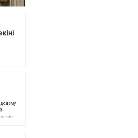
кіні
и додому
ий
зпеки і