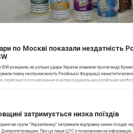
ри по Москві показали нездатність Ро
SW
 ISW розкрили, як успішні удари України зламали пропаганду Крем
рували повну неспроможність Російської Федерації захистити влас
лю серйозного розчарування в колах радикальних російських мілбло
во країни. Про це...
овщині затримується низка поїздів
торингові групи "Укрзалізниці" затримали відправку низки поїздів ч
 Дніпропетровщині. Про це пише ЦТС з посиланням на інформацію 