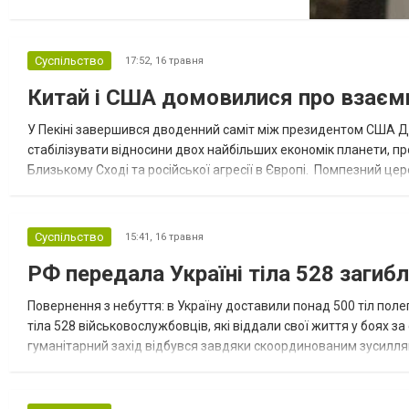
зробити це можна у весільному салоні
Novias - тут підкажуть і щодо вибору, і
щодо подальшого догляду. Кроки після
Суспільство
17:52,
16 травня
весілля для збереження сукні Крок Термін
Китай і США домовилися про взаємн
Що робити 1 Протягом 48 годин Провітрити
та оглянути на предмет забруднень...
У Пекіні завершився дводенний саміт між президентом США До
стабілізувати відносини двох найбільших економік планети, про
Близькому Сході та російської агресії в Європі. Помпезний ц
американському новинному телевізійному каналі «Ен-бі-сі Ньюз»
Суспільство
15:41,
16 травня
РФ передала Україні тіла 528 загиб
Повернення з небуття: в Україну доставили понад 500 тіл поле
тіла 528 військовослужбовців, які віддали свої життя у боях з
гуманітарний захід відбувся завдяки скоординованим зусиллям
оборони. Про це повідомляє Служба безпеки України. Міжвідом