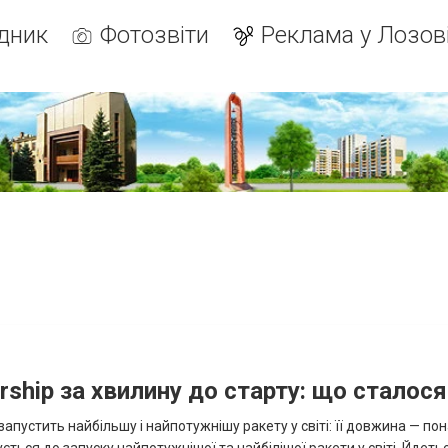
дник
Фотозвіти
Реклама у Лозов
rship за хвилину до старту: що сталося
пустить найбільшу і найпотужнішу ракету у світі: її довжина — по