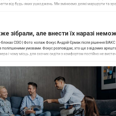
ерегти від будь-яких ушкоджень. Ми змінюємо деякі маршрути та зр
ні рейси, а...
же зібрали, але внести їх наразі немо
P-блоках СІЗО | Фото: колаж Фокус Андрій Єрмак після рішення ВАКС
і з поліпшеними умовами. Фокус розповідає, хто ще з відомих арешта
амера і чому місць для охочих сидіти з комфортом постійно не вистач
ішення...