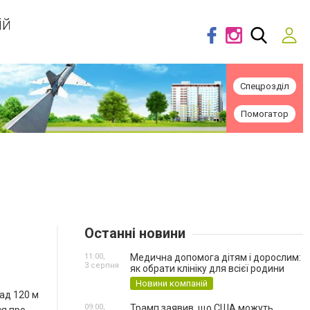
ій
Спецрозділ
Помогатор
Останні новини
11:00,
Медична допомога дітям і дорослим:
3 серпня
як обрати клініку для всієї родини
Новини компаній
над 120 м
09:00,
Трамп заявив, що США можуть