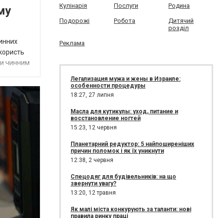
Кулінарія
Послуги
Родина
му
Подорожі
Робота
Дитячий
розділ
чинних
Реклама
 користь
ри чинним
Легализация мужа и жены в Израиле:
особенности процедуры
18:27,
27 липня
Масла для кутикулы: уход, питание и
восстановление ногтей
15:23,
12 червня
Планетарний редуктор: 5 найпоширеніших
причин поломок і як їх уникнути
12:38,
2 червня
Спецодяг для будівельників: на що
звернути увагу?
13:20,
12 травня
Як малі міста конкурують за таланти: нові
правила ринку праці