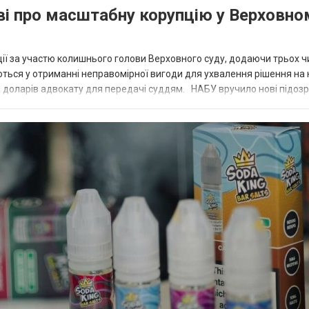
аві про масштабну корупцію у Верховно
ії за участю колишнього голови Верховного суду, додаючи трьох 
юються у отриманні неправомірної вигоди для ухвалення рішення на
на доларів адвокату для передачі суддям. НАБУ вручило нові підоз
НАБУ...