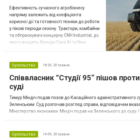
Ефективність сучасного агробізнесу
напряму залежить від коефіцієнта
корисної дії та готовності техніки до роботи
у пікові періоди сезону. Трактори, комбайни
та обприскувачі концерну CNH Industrial, до
якого входять бренди Case IH та New
Holland, вирізняються високою надійністю,
проте потребують системного підходу до
діагностики. Спільна інженерна база цих
Суспільство
18:20,
20 травня
брендів дозволяє застосовувати
Співвласник “Студії 95” пішов прот
уніфіковані методи оцінки технічного стану,
що поєднують комп'ютерний а...
суді
Тимур Міндіч подав позов до Касаційного адміністративного с
Зеленським. Суд розпочав розгляд справи, відповідачем вказа
Міністерство економіки. Міндіч подав на Зеленського до суду 
Касаційного адміністративного суду. Справа стосується санкцій
Суспільство
14:09,
20 травня