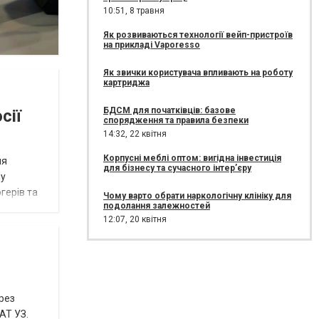
10:51,
8 травня
Як розвиваються технології вейп-пристроїв
на прикладі Vaporesso
Як звички користувача впливають на роботу
картриджа
БДСМ для початківців: базове
сії
спорядження та правила безпеки
14:32,
22 квітня
Корпусні меблі оптом: вигідна інвестиція
ля
для бізнесу та сучасного інтер’єру
ну
герів та
Чому варто обрати наркологічну клініку для
подолання залежностей
12:07,
20 квітня
ерез
АТ УЗ.