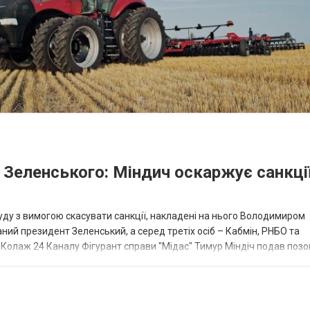
и Зеленського: Міндич оскаржує санкції
уду з вимогою скасувати санкції, накладені на нього Володимиром
ний президент Зеленський, а серед третіх осіб – Кабмін, РНБО та
/ Колаж 24 Каналу Фігурант справи "Мідас" Тимур Міндіч подав позо
, які наклав Володимир...