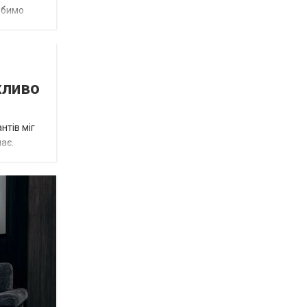
обимо
жливо
нтів міг
ає.