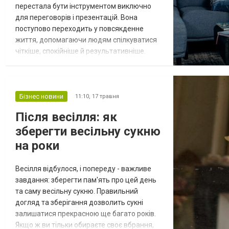
перестала бути інструментом виключно
для переговорів і презентацій. Вона
поступово переходить у повсякденне
життя, допомагаючи людям спілкуватися
чіткіше, спокійніше й результативніше.
Саме тому компанії дедалі частіше
обирають формат очного навчання, коли
сучасна бізнес-англійська для
співробітників допомагає компаніям
Бізнес новини
11:10,
17 травня
виходити на міжнародні ринки (детальніше
Після весілля: як
на сайті https://englishempire.com.ua/).
зберегти весільну сукню
офлайн поєднує живу пр...
на роки
Весілля відбулося, і попереду - важливе
завдання: зберегти пам'ять про цей день
та саму весільну сукню. Правильний
догляд та зберігання дозволить сукні
залишатися прекрасною ще багато років.
Якщо ж ви тільки обираєте своє вбрання,