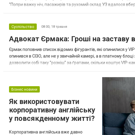
"Попри важку ніч, пасажирів та рухомий склад УЗ вдалося вб
пересадки, щоб вагони змогли вчасно обернутися на свої зворот
Суспільство
08:00,
18 травня
Адвокат Єрмака: Гроші на заставу в
Єрмак поповнив список відомих фігурантів, які опинилися у VI
опинився в СІЗО, але не у звичайній камері, а в платному блоц
дозволити собі таку "розкіш" за ґратами, скільки коштує VIP-к
Колишній глава Офісу президента України Андрій Єрмак після р
Бізнес новини
Як використовувати
корпоративну англійську
у повсякденному житті?
Корпоративна англійська вже давно