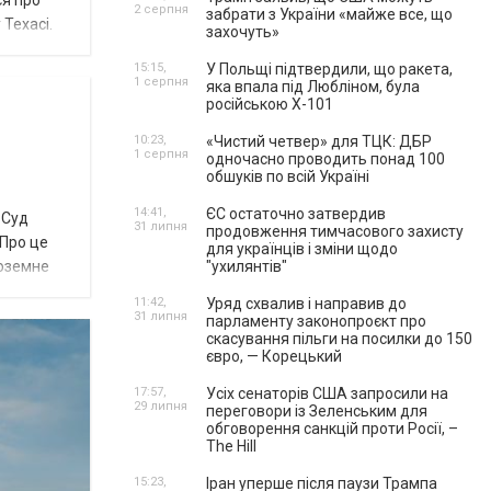
ся про
2 серпня
забрати з України «майже все, що
Техасі.
захочуть»
15:15,
У Польщі підтвердили, що ракета,
1 серпня
яка впала під Любліном, була
російською Х-101
10:23,
«Чистий четвер» для ТЦК: ДБР
1 серпня
одночасно проводить понад 100
обшуків по всій Україні
14:41,
ЄС остаточно затвердив
 Суд
31 липня
продовження тимчасового захисту
 Про це
для українців і зміни щодо
ноземне
"ухилянтів"
11:42,
Уряд схвалив і направив до
31 липня
парламенту законопроєкт про
скасування пільги на посилки до 150
євро, — Корецький
17:57,
Усіх сенаторів США запросили на
29 липня
переговори із Зеленським для
обговорення санкцій проти Росії, –
The Hill
15:23,
Іран уперше після паузи Трампа