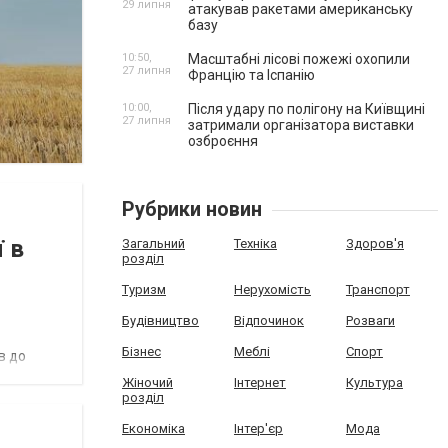
29 липня
атакував ракетами американську
базу
10:50,
Масштабні лісові пожежі охопили
27 липня
Францію та Іспанію
10:00,
Після удару по полігону на Київщині
27 липня
затримали організатора виставки
озброєння
Рубрики новин
 в
Загальний
Техніка
Здоров'я
розділ
Туризм
Нерухомість
Транспорт
Будівництво
Відпочинок
Розваги
Бізнес
Меблі
Спорт
в до
Жіночий
Інтернет
Культура
розділ
Економіка
Інтер'єр
Мода