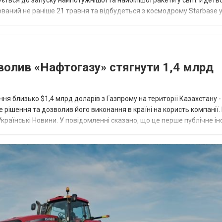
ься до запуску найпотужнішої та найбілішої ракети у світі. Йдеть
ований не раніше 21 травня та відбудеться з космодрому Starbase у 
зволив «Нафтогазу» стягнути 1,4 млрд
ня близько $1,4 млрд доларів з Газпрому на території Казахстану -
рішення та дозволив його виконання в країні на користь компанії.
країнські Новини. У повідомленні сказано, що це перше публічне і
 виконанн...