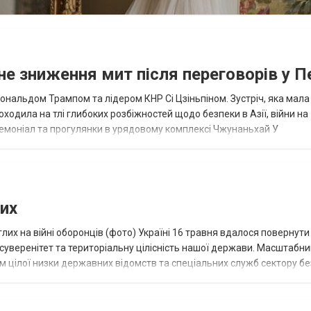
е зниження мит після переговорів у Пе
нальдом Трампом та лідером КНР Сі Цзіньпіном. Зустріч, яка мала
ходила на тлі глибоких розбіжностей щодо безпеки в Азії, війни на
еремоніал та прогулянки в урядовому комплексі Чжунаньхай У
 відзначено, що у поїздці Трамп...
лих
глих на війні оборонців (фото) Україні 16 травня вдалося повернут
а суверенітет та територіальну цілісність нашої держави. Масштабн
 цілої низки державних відомств та спеціальних служб сектору бе
ча робот...