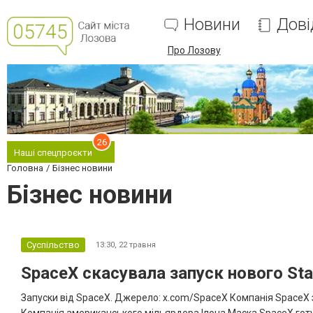
Новини
Дові
Про Лозову
26
Наші спецпроєкти
Головна
Бізнес новини
Бізнес новини
Суспільство
13:30,
22 травня
SpaceX скасувала запуск нового Sta
Запуски від SpaceX. Джерело: x.com/SpaceX Компанія SpaceX за