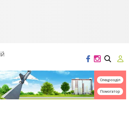
ій
Спецрозділ
Помогатор