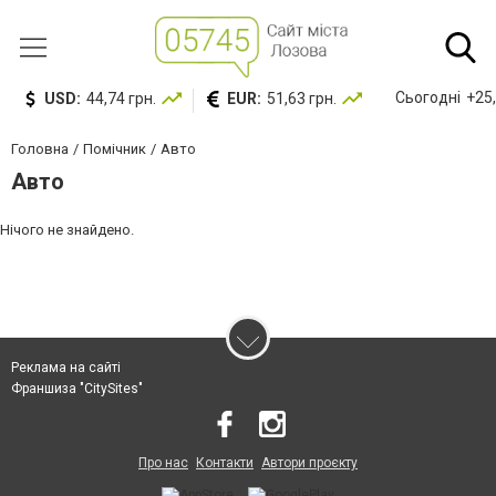
Сьогодні
+25,
USD:
44,74 грн.
EUR:
51,63 грн.
Головна
Помічник
Авто
Авто
Нічого не знайдено.
Реклама на сайті
Франшиза "CitySites"
Про нас
Контакти
Автори проєкту