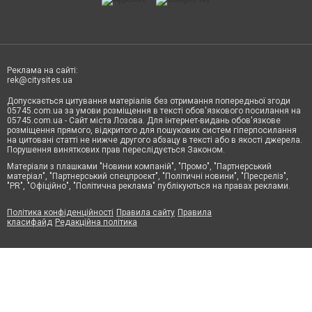
Реклама на сайті:
rek@citysites.ua
Допускається цитування матеріалів без отримання попередньої згоди
05745.com.ua за умови розміщення в тексті обов'язкового посилання на
05745.com.ua - Сайт міста Лозова. Для інтернет-видань обов'язкове
розміщення прямого, відкритого для пошукових систем гіперпосилання
на цитовані статті не нижче другого абзацу в тексті або в якості джерела.
Порушення виняткових прав переслідується Законом.
Матеріали з плашками "Новини компаній", "Промо", "Партнерський
матеріал", "Партнерський спецпроєкт", "Політичні новини", "Пресреліз",
"PR", "Офіційно", "Політична реклама" публікуються на правах реклами.
Політика конфіденційності
Правила сайту
Правила
класифайд
Редакційна політика