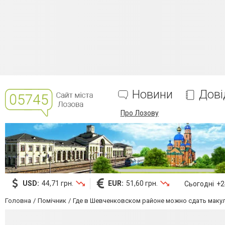
Новини
Дові
Про Лозову
USD:
44,71 грн.
EUR:
51,60 грн.
Сьогодні
+24
Головна
Помічник
Где в Шевченковском районе можно сдать маку