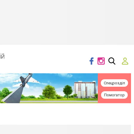
ій
Спецрозділ
Помогатор