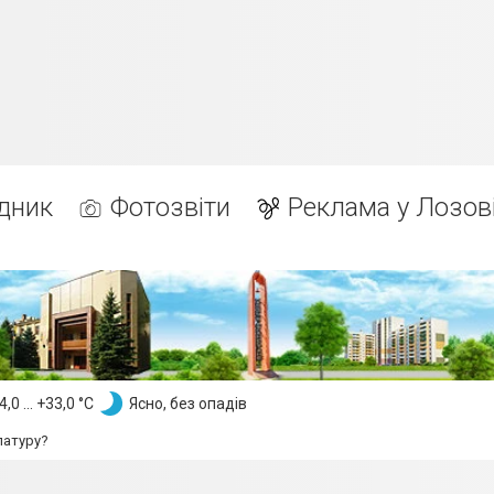
дник
Фотозвіти
Реклама у Лозов
,0 ... +33,0 °С
Ясно, без опадів
латуру?