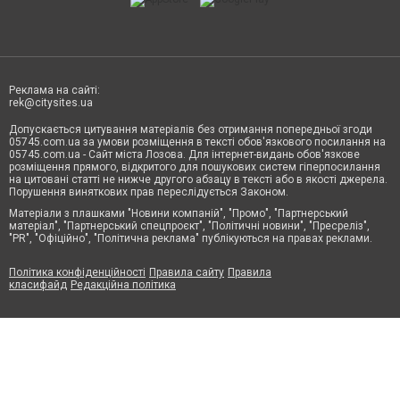
Реклама на сайті:
rek@citysites.ua
Допускається цитування матеріалів без отримання попередньої згоди
05745.com.ua за умови розміщення в тексті обов'язкового посилання на
05745.com.ua - Сайт міста Лозова. Для інтернет-видань обов'язкове
розміщення прямого, відкритого для пошукових систем гіперпосилання
на цитовані статті не нижче другого абзацу в тексті або в якості джерела.
Порушення виняткових прав переслідується Законом.
Матеріали з плашками "Новини компаній", "Промо", "Партнерський
матеріал", "Партнерський спецпроєкт", "Політичні новини", "Пресреліз",
"PR", "Офіційно", "Політична реклама" публікуються на правах реклами.
Політика конфіденційності
Правила сайту
Правила
класифайд
Редакційна політика