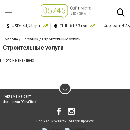
Сьогодні
+27,
USD:
44,74 грн.
EUR:
51,63 грн.
Головна
Помічник
Строительные услуги
Строительные услуги
Нічого не знайдено.
Реклама на сайті
Франшиза "CitySites"
Про нас
Контакти
Автори проєкту